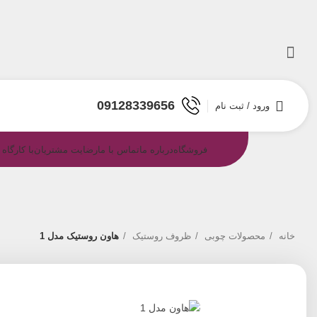
09128339656
ورود / ثبت نام
فروشگاه
درباره ما
تماس با ما
رضایت مشتریان
با کارگاه
خانه
محصولات چوبی
ظروف روستیک
هاون روستیک مدل 1