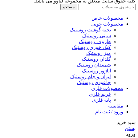
کلیه حقوق سایت متعلق به مجموعه لیاوو می باشد.
جستجو
محصولات خاص
محصولات چوبی
تخته گوشت روستیک
سینی روستیک
ظروف روستیک
کیک خوری روستیک
میز روستیک
گلدان روستیک
شمعدان روستیک
آباژور روستیک
لیوان و جام روستیک
جاعودی روستیک
محصولات فلزی
فریم فلزی
پایه فلزی
مقایسه
ورود / ثبت نام
سبد خرید
بستن
ورود